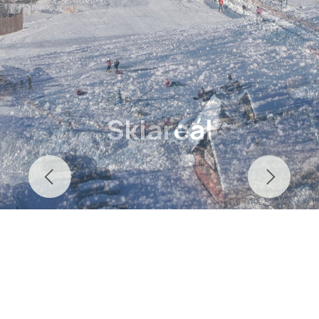
Skiareál
Previous
Next