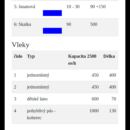
5: Jasanová
10 - 30
90 +150
6: Skalka
90
500
Vleky
číslo
Typ
Kapacita 2500
Délka
os/h
1
jednomístný
450
400
2
jednomístný
450
400
3
dětské lano
600
70
4
pohyblivý pás -
1000
130
koberec