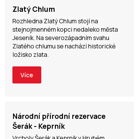
Zlatý Chlum
Rozhledna Zlatý Chlum stojí na
stejnojmenném kopci nedaleko města
Jeseník. Na severozápadním svahu
Zlatého chlumu se nachází historické
ložisko zlata.
Více
Národní přírodní rezervace
Šerák - Keprník
Vrcholy Šerák a Keprník v Hrubém