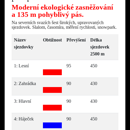
Moderní ekologické zasněžování
a 135 m pohyblivý pás.
Na severních svazích šest širokých, upravovaných
sjezdovek. Slalom, časomíra, měření rychlosti, snowpark.
Název
Obtížnost
Převýšení
Délka
sjezdovky
sjezdovek
2500 m
1: Lesní
95
450
2: Zahrádka
90
430
3: Hlavní
90
430
4: Háječek
90
450